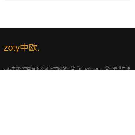
zoty中欧
.
zoty中欧·(中国有限公司)官方网站✅🏆『ntjhwh.com』🏆✅是世界顶
级真人游戏让生活更精彩!星空综合体育为国内游戏玩家打造的全球最
顶级乐趣游戏APP,提供下载、入口、首页、平台、登陆、官网、二十
四小时专属客服在线服务!全球最安全,最信誉,最公平的平台运营商!
社交平台