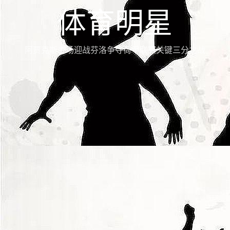
体育明星
阿贾克斯主场迎战芬洛争夺荷甲联赛关键三分之战