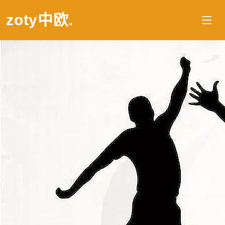
zoty中欧
.