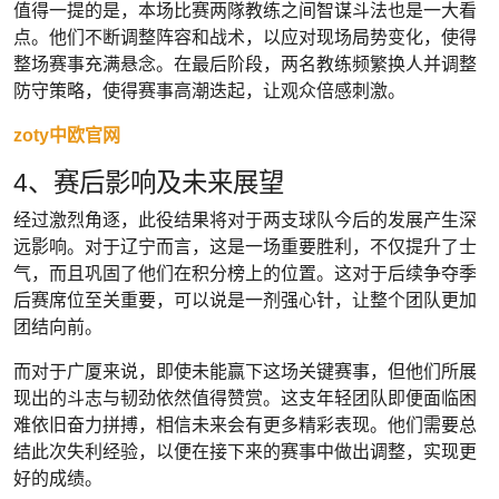
值得一提的是，本场比赛两隊教练之间智谋斗法也是一大看
点。他们不断调整阵容和战术，以应对现场局势变化，使得
整场赛事充满悬念。在最后阶段，两名教练频繁换人并调整
防守策略，使得赛事高潮迭起，让观众倍感刺激。
zoty中欧官网
4、赛后影响及未来展望
经过激烈角逐，此役结果将对于两支球队今后的发展产生深
远影响。对于辽宁而言，这是一场重要胜利，不仅提升了士
气，而且巩固了他们在积分榜上的位置。这对于后续争夺季
后赛席位至关重要，可以说是一剂强心针，让整个团队更加
团结向前。
而对于广厦来说，即使未能赢下这场关键赛事，但他们所展
现出的斗志与韧劲依然值得赞赏。这支年轻团队即便面临困
难依旧奋力拼搏，相信未来会有更多精彩表现。他们需要总
结此次失利经验，以便在接下来的赛事中做出调整，实现更
好的成绩。