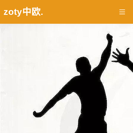
zoty中欧
.