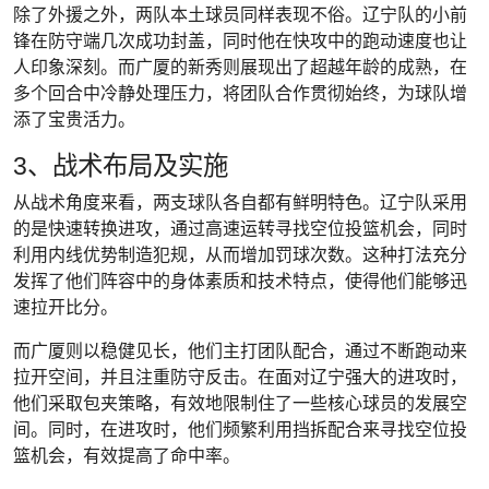
除了外援之外，两队本土球员同样表现不俗。辽宁队的小前
锋在防守端几次成功封盖，同时他在快攻中的跑动速度也让
人印象深刻。而广厦的新秀则展现出了超越年龄的成熟，在
多个回合中冷静处理压力，将团队合作贯彻始终，为球队增
添了宝贵活力。
3、战术布局及实施
从战术角度来看，两支球队各自都有鲜明特色。辽宁队采用
的是快速转换进攻，通过高速运转寻找空位投篮机会，同时
利用内线优势制造犯规，从而增加罚球次数。这种打法充分
发挥了他们阵容中的身体素质和技术特点，使得他们能够迅
速拉开比分。
而广厦则以稳健见长，他们主打团队配合，通过不断跑动来
拉开空间，并且注重防守反击。在面对辽宁强大的进攻时，
他们采取包夹策略，有效地限制住了一些核心球员的发展空
间。同时，在进攻时，他们频繁利用挡拆配合来寻找空位投
篮机会，有效提高了命中率。