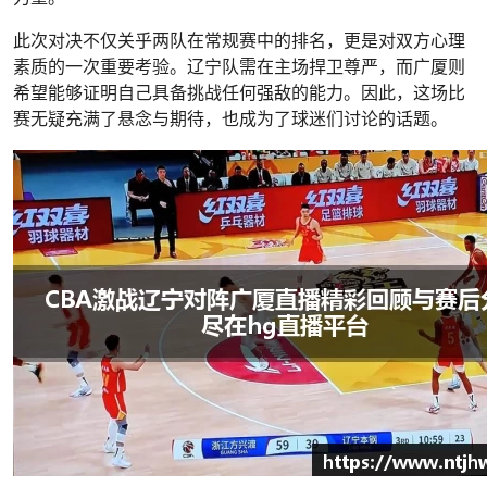
此次对决不仅关乎两队在常规赛中的排名，更是对双方心理
素质的一次重要考验。辽宁队需在主场捍卫尊严，而广厦则
希望能够证明自己具备挑战任何强敌的能力。因此，这场比
赛无疑充满了悬念与期待，也成为了球迷们讨论的话题。