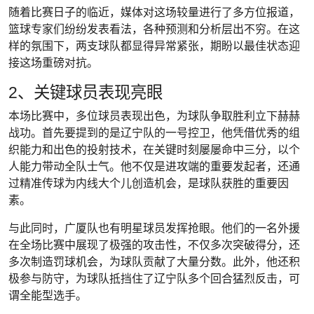
随着比赛日子的临近，媒体对这场较量进行了多方位报道，
篮球专家们纷纷发表看法，各种预测和分析层出不穷。在这
样的氛围下，两支球队都显得异常紧张，期盼以最佳状态迎
接这场重磅对抗。
2、关键球员表现亮眼
本场比赛中，多位球员表现出色，为球队争取胜利立下赫赫
战功。首先要提到的是辽宁队的一号控卫，他凭借优秀的组
织能力和出色的投射技术，在关键时刻屡屡命中三分，以个
人能力带动全队士气。他不仅是进攻端的重要发起者，还通
过精准传球为内线大个儿创造机会，是球队获胜的重要因
素。
与此同时，广厦队也有明星球员发挥抢眼。他们的一名外援
在全场比赛中展现了极强的攻击性，不仅多次突破得分，还
多次制造罚球机会，为球队贡献了大量分数。此外，他还积
极参与防守，为球队抵挡住了辽宁队多个回合猛烈反击，可
谓全能型选手。