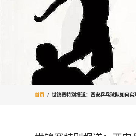
首页
世锦赛特别报道：西安乒乓球队如何实