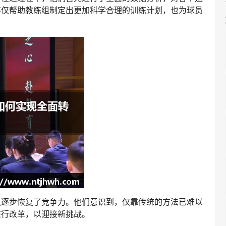
不仅帮助教练组制定出更加科学合理的训练计划，也为球员
队逐步恢复了竞争力。他们意识到，仅靠传统的方法已难以
进行改革，以迎接新挑战。