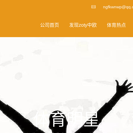
ngfkwnwp@qq.
公司首页
发现zoty中欧
体育热点
体育明星