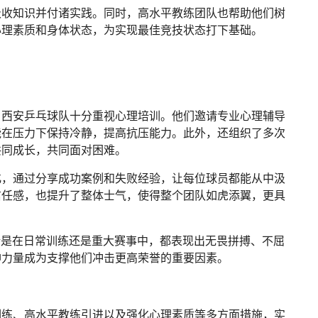
吸收知识并付诸实践。同时，高水平教练团队也帮助他们树
心理素质和身体状态，为实现最佳竞技状态打下基础。
，西安乒乓球队十分重视心理培训。他们邀请专业心理辅导
能在压力下保持冷静，提高抗压能力。此外，还组织了多次
共同成长，共同面对困难。
化，通过分享成功案例和失败经验，让每位球员都能从中汲
信任感，也提升了整体士气，使得整个团队如虎添翼，更具
无论是在日常训练还是重大赛事中，都表现出无畏拼搏、不屈
神力量成为支撑他们冲击更高荣誉的重要因素。
训练、高水平教练引进以及强化心理素质等多方面措施，实