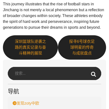
This journey illustrates that the rise of football stars in
Jinchang is not merely a local phenomenon but a reflection
of broader changes within society. These athletes embody
the spirit of hard work and perseverance, inspiring future
generations to pursue their dreams in sports and beyond.
深圳篮球队逆袭之
探寻6号球衣足
路的真实记录与奋
球明星的传奇
斗精神的展现
与成就盘点
导航
发现zoty中欧