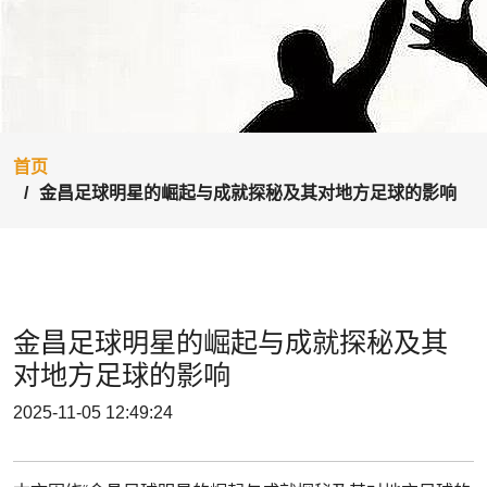
首页
金昌足球明星的崛起与成就探秘及其对地方足球的影响
金昌足球明星的崛起与成就探秘及其
对地方足球的影响
2025-11-05 12:49:24