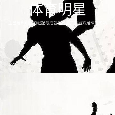
体育明星
金昌足球明星的崛起与成就探秘及其对地方足球的影响