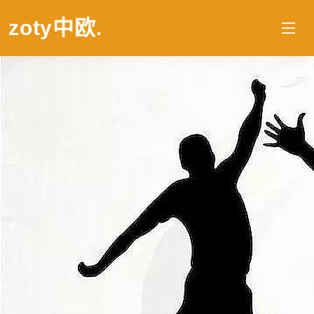
zoty中欧
.