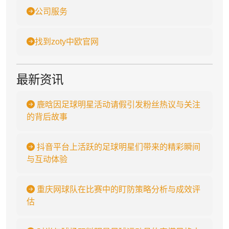
公司服务
找到zoty中欧官网
最新资讯
鹿晗因足球明星活动请假引发粉丝热议与关注
的背后故事
抖音平台上活跃的足球明星们带来的精彩瞬间
与互动体验
重庆网球队在比赛中的盯防策略分析与成效评
估