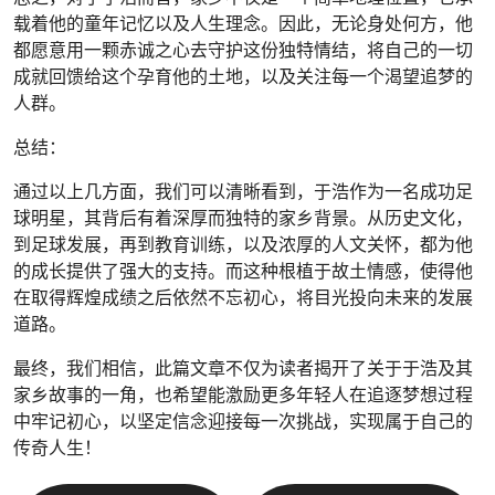
载着他的童年记忆以及人生理念。因此，无论身处何方，他
都愿意用一颗赤诚之心去守护这份独特情结，将自己的一切
成就回馈给这个孕育他的土地，以及关注每一个渴望追梦的
人群。
总结：
通过以上几方面，我们可以清晰看到，于浩作为一名成功足
球明星，其背后有着深厚而独特的家乡背景。从历史文化，
到足球发展，再到教育训练，以及浓厚的人文关怀，都为他
的成长提供了强大的支持。而这种根植于故土情感，使得他
在取得辉煌成绩之后依然不忘初心，将目光投向未来的发展
道路。
最终，我们相信，此篇文章不仅为读者揭开了关于于浩及其
家乡故事的一角，也希望能激励更多年轻人在追逐梦想过程
中牢记初心，以坚定信念迎接每一次挑战，实现属于自己的
传奇人生！