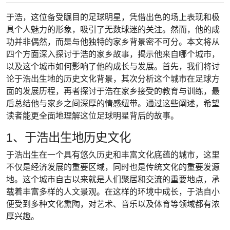
于浩，这位备受瞩目的足球明星，凭借出色的场上表现和极
具个人魅力的形象，吸引了无数球迷的关注。然而，他的成
功并非偶然，而是与他独特的家乡背景密不可分。本文将从
四个方面深入探讨于浩的家乡故事，揭示他来自哪个城市，
以及这个城市如何影响了他的成长与发展。首先，我们将讨
论于浩出生地的历史文化背景，其次分析这个城市在足球方
面的发展历程，再者探讨于浩在家乡接受的教育与训练，最
后总结他与家乡之间深厚的情感纽带。通过这些阐述，希望
读者能更全面地理解这位足球明星背后的故事。
1、于浩出生地历史文化
于浩出生在一个具有悠久历史和丰富文化底蕴的城市，这里
不仅是经济发展的重要区域，同时也是传统文化的重要发源
地。这个城市自古以来就是人们聚居和交流的重要地点，承
载着丰富多样的人文景观。在这样的环境中成长，于浩自小
便受到多种文化熏陶，对艺术、音乐以及体育等领域都有浓
厚兴趣。