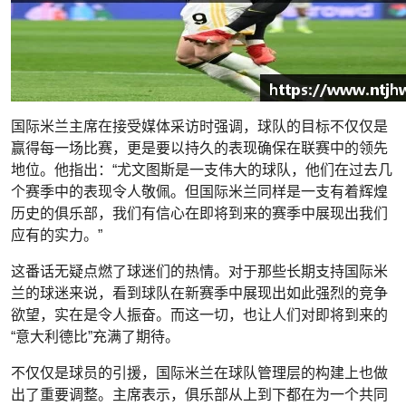
国际米兰主席在接受媒体采访时强调，球队的目标不仅仅是
赢得每一场比赛，更是要以持久的表现确保在联赛中的领先
地位。他指出：“尤文图斯是一支伟大的球队，他们在过去几
个赛季中的表现令人敬佩。但国际米兰同样是一支有着辉煌
历史的俱乐部，我们有信心在即将到来的赛季中展现出我们
应有的实力。”
这番话无疑点燃了球迷们的热情。对于那些长期支持国际米
兰的球迷来说，看到球队在新赛季中展现出如此强烈的竞争
欲望，实在是令人振奋。而这一切，也让人们对即将到来的
“意大利德比”充满了期待。
不仅仅是球员的引援，国际米兰在球队管理层的构建上也做
出了重要调整。主席表示，俱乐部从上到下都在为一个共同