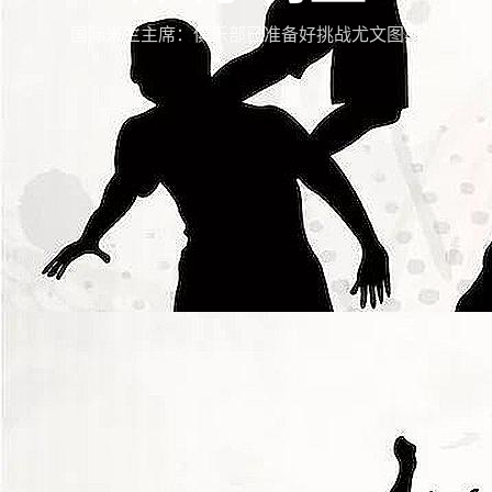
国际米兰主席：俱乐部已准备好挑战尤文图斯