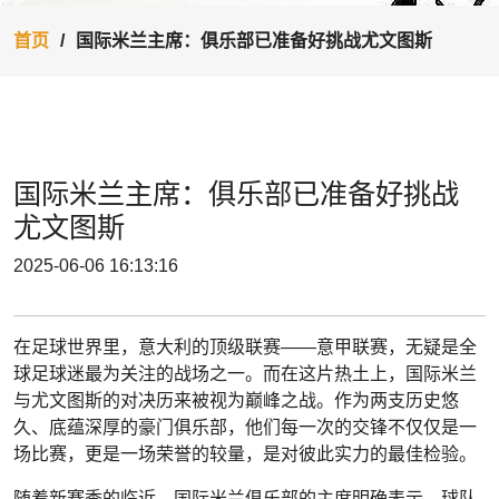
首页
国际米兰主席：俱乐部已准备好挑战尤文图斯
国际米兰主席：俱乐部已准备好挑战
尤文图斯
2025-06-06 16:13:16
在足球世界里，意大利的顶级联赛——意甲联赛，无疑是全
球足球迷最为关注的战场之一。而在这片热土上，国际米兰
与尤文图斯的对决历来被视为巅峰之战。作为两支历史悠
久、底蕴深厚的豪门俱乐部，他们每一次的交锋不仅仅是一
场比赛，更是一场荣誉的较量，是对彼此实力的最佳检验。
随着新赛季的临近，国际米兰俱乐部的主席明确表示，球队