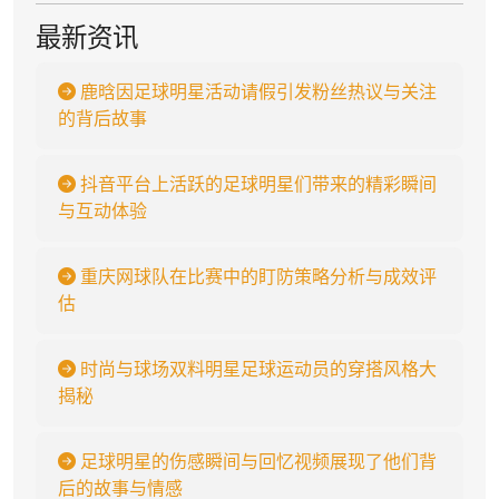
最新资讯
鹿晗因足球明星活动请假引发粉丝热议与关注
的背后故事
抖音平台上活跃的足球明星们带来的精彩瞬间
与互动体验
重庆网球队在比赛中的盯防策略分析与成效评
估
时尚与球场双料明星足球运动员的穿搭风格大
揭秘
足球明星的伤感瞬间与回忆视频展现了他们背
后的故事与情感