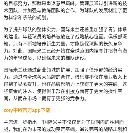
的目标努力，那就是重返意甲巅峰。管理层通过引进新的技
术团队，并加强与教练团队的合作，为球队的发展制定了更
为科学和系统的规划。
为了提升球队的整体实力，国际米兰还着重加强了青训体系
的建设。年轻球员的培养被放在了战略核心位置。俱乐部深
知，只有不断地培养新生力量，才能确保球队的长久竞争
力。对此，国际米兰已经开始在全球范围内搜寻并招募有潜
力的年轻球员，以确保未来的梯队建设。
国际米兰还通过商业领域的扩展，加强了俱乐部的经济实
力。通过与全球各大品牌的合作，俱乐部不仅在商业收入上
得到了显著提升，也在品牌影响力上获得了更大的突破。这
些资金的注入，使得俱乐部在引援方面有了更大的操作空
间，从而在市场上拥有了更强的竞争力。
zoty中欧官方app下载
主席进一步指出：“国际米兰不仅仅是为了短期内的胜利而
战，我们在为未来的成功奠定基础。通过完善的战略规划和