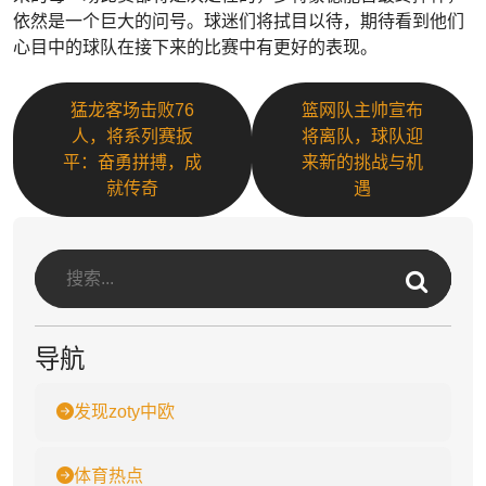
依然是一个巨大的问号。球迷们将拭目以待，期待看到他们
心目中的球队在接下来的比赛中有更好的表现。
猛龙客场击败76
篮网队主帅宣布
人，将系列赛扳
将离队，球队迎
平：奋勇拼搏，成
来新的挑战与机
就传奇
遇
导航
发现zoty中欧
体育热点