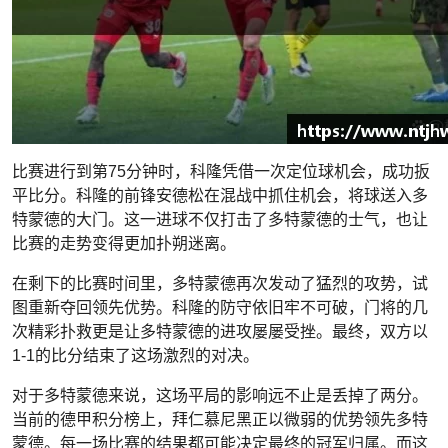
比赛进行到第75分钟时，科隆凭借一次定位球机会，成功扳
平比分。科隆的前锋安德松在混战中抓住机会，将球送入多
特蒙德的大门。这一进球不仅打击了多特蒙德的士气，也让
比赛的走势变得更加扑朔迷离。
在剩下的比赛时间里，多特蒙德再次发动了猛烈的攻势，试
图重新夺回领先优势。科隆的防守依旧牢不可破，门将的几
次精彩扑救更是让多特蒙德的进攻屡屡受挫。最终，双方以
1-1的比分结束了这场激烈的对决。
对于多特蒙德来说，这场平局的影响远不止是丢掉了两分。
当前的德甲积分榜上，拜仁慕尼黑正以微弱的优势领先多特
蒙德。每一场比赛的结果都可能决定最终的冠军归属。而这