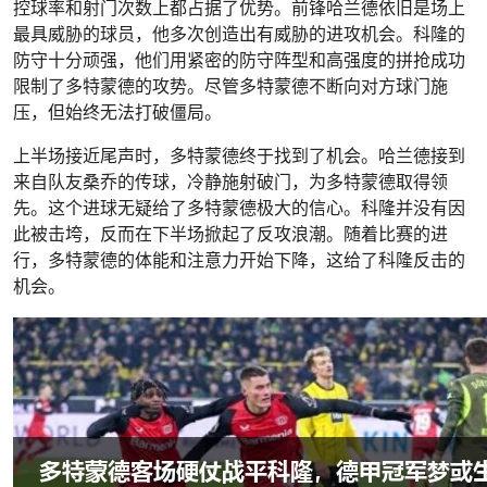
控球率和射门次数上都占据了优势。前锋哈兰德依旧是场上
最具威胁的球员，他多次创造出有威胁的进攻机会。科隆的
防守十分顽强，他们用紧密的防守阵型和高强度的拼抢成功
限制了多特蒙德的攻势。尽管多特蒙德不断向对方球门施
压，但始终无法打破僵局。
上半场接近尾声时，多特蒙德终于找到了机会。哈兰德接到
来自队友桑乔的传球，冷静施射破门，为多特蒙德取得领
先。这个进球无疑给了多特蒙德极大的信心。科隆并没有因
此被击垮，反而在下半场掀起了反攻浪潮。随着比赛的进
行，多特蒙德的体能和注意力开始下降，这给了科隆反击的
机会。