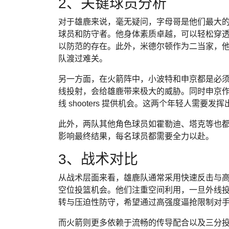
2、关键球员分析
对于雄鹿来说，毫无疑问，字母哥是他们最大
球员和防守者。他身体素质卓越，可以轻松穿
以防范的存在。此外，米德尔顿作为二当家，
队渡过难关。
另一方面，在火箭阵中，小波特和申京都是必
线投射，会给雄鹿带来极大的威胁。同时申京
线 shooters 提供机会。这两个年轻人需要
此外，两队其他角色球员如霍勒迪、塔克等也
影响最终结果，每名球员都需要全力以赴。
3、战术对比
从战术层面来看，雄鹿队通常采用快速反击与
空位投篮机会。他们注重空间利用，一旦外线
转与压迫性防守，希望通过高强度逼抢限制对
而火箭则更多依赖于流畅的传导配合以及三分