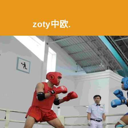
zoty中欧
.