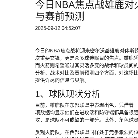
今日NBA焦点战雄鹿
与赛前预测
2025-09-12 04:52:07
今日的NBA焦点战将迎来密尔沃基雄鹿对休斯
次重要交锋，更是众多球迷瞩目的焦点。雄鹿
而火箭则希望通过其灵活多变的战术和球员间
分析、战术对比及赛前预测四个方面，对这场
提供详尽的信息与见解。
1、球队现状分析
目前，雄鹿队在东部联盟中表现出色，凭借着
项数据均显示他们在进攻端和防守端都具备很
攻，是球队不可或缺的一部分。此外，角色球
反观火箭队，在西部联盟同样处于竞争激烈的