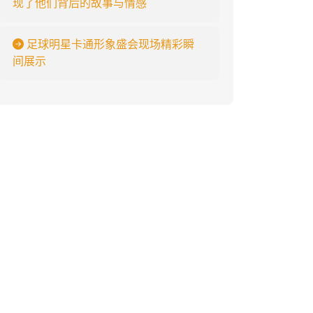
现了他们背后的故事与情感
足球明星卡通形象盛会现场精彩瞬
间展示