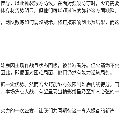
与传导，以此撕裂敌方防线。在面对强硬防守时，火箭需要
整体身材劣势明显，但他们可以通过速度弥补这方面缺陷。
量，两队教练如何调整战术，将直接影响到比赛结果，而这
。雄鹿因主场作战且状态回暖，被普遍看好。但火箭绝不会
。因此，即便面对困难局面，他们仍然有能力逆转局势。
占据一定优势。然而若火箭能够有效限制雄鹿内线得分，同
利。本场焦点大战，有望呈现出精彩纷呈乃至扣人心弦的一
示实力的一次盛宴，让我们共同期待这一令人振奋的新篇