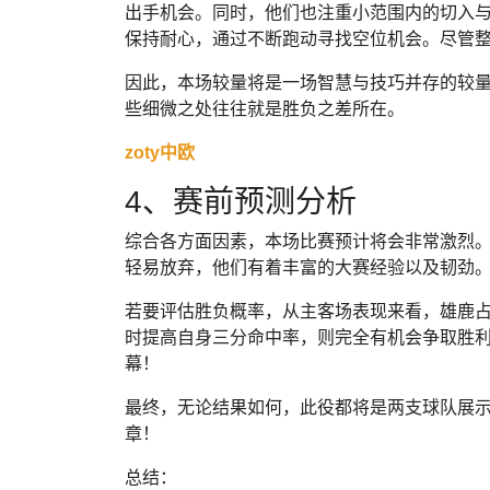
出手机会。同时，他们也注重小范围内的切入
保持耐心，通过不断跑动寻找空位机会。尽管
因此，本场较量将是一场智慧与技巧并存的较
些细微之处往往就是胜负之差所在。
zoty中欧
4、赛前预测分析
综合各方面因素，本场比赛预计将会非常激烈
轻易放弃，他们有着丰富的大赛经验以及韧劲
若要评估胜负概率，从主客场表现来看，雄鹿
时提高自身三分命中率，则完全有机会争取胜
幕！
最终，无论结果如何，此役都将是两支球队展
章！
总结：