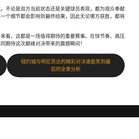
念。不论是双方当前状态还是关键球员表现，都为观众奉献
每一个细节都会影响到最终结果，因此无论哪方获胜，都将
势来看，这都是一场值得期待的重要赛事。在快节奏、高压
共同期待这次巅峰对决带来的震撼瞬间！
纽约城与明尼苏达的精彩对决谁能笑到最
后的全景分析
导航
订