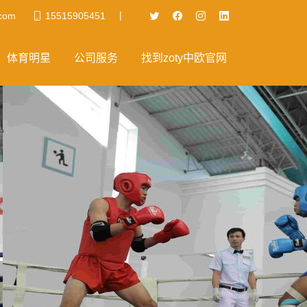
|
com
15515905451
体育明星
公司服务
找到zoty中欧官网