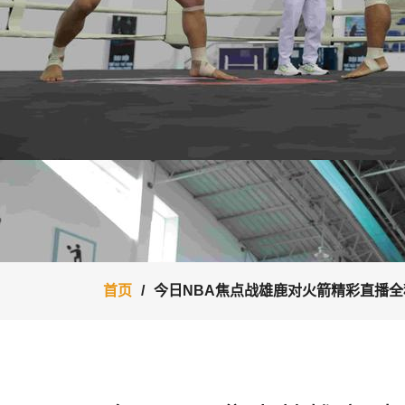
首页
今日NBA焦点战雄鹿对火箭精彩直播