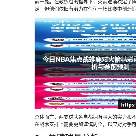
前一亮。在教练组的指导下，火箭逐渐稳定了
定，但他们依旧有潜力在任何一场比赛中创造
总体而言，两支球队各自都拥有强大的实力和
在战术安排上需要更加谨慎周全，以应对对手