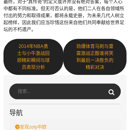
最终，对于“真传奇”的定义或许并没有绝对答案，每个人心
中都有不同标准。但无可否认的是，他们二人在各自领域所
付出的努力和取得成果，都将永载史册，为未来几代人树立
起榜样，因此我们应当珍惜这份来自他们共同奉献给世界足
坛的不朽遗产。
2014年NBA勇
劲爆体育马刺与雷
士与小牛激战回
霆激战正酣谁将笑
顾精彩瞬间与球
到最后一决胜负的
员表现分析
精彩对决
导航
发现zoty中欧