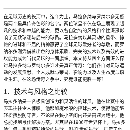
在足球历史的长河中，迄今为止，马拉多纳与罗纳尔多无疑
是两个最具传奇色彩的名字。两位球星不仅在场上展现了超
凡的技术和卓越的能力，更以各自独特的风格和个性深深影
响了无数球迷与后来的球员。马拉多纳以其灵动的盘带、惊
艳的进球和不屈的精神赢得了全球足球爱好者的尊敬，而罗
纳尔多则凭借着出色的身体素质、完美的技术以及高效的进
攻能力成为当代足坛的一面旗帜。本文将从四个方面深入探
讨马拉多纳与罗纳尔多谁才是真正传奇：他们各自对足球运
动的发展贡献、个人成就与荣誉、影响力以及人生态度与职
业生涯。在这场传奇之争中，究竟谁能更胜一筹？
1、技术与风格之比较
马拉多纳是一名极具创造力和灵活性的球员，他在比赛中的
表现往往令人惊叹。他那如魔术般的控球技术，使得他能够
轻松摆脱防守者，不论是在狭小空间内还是高速奔跑中，他
总能找到最佳解决方案。尤其是在1986年世界杯上，马拉多
纳凭借一系列精彩绝伦的进球，例如“世纪进球”，展示了他