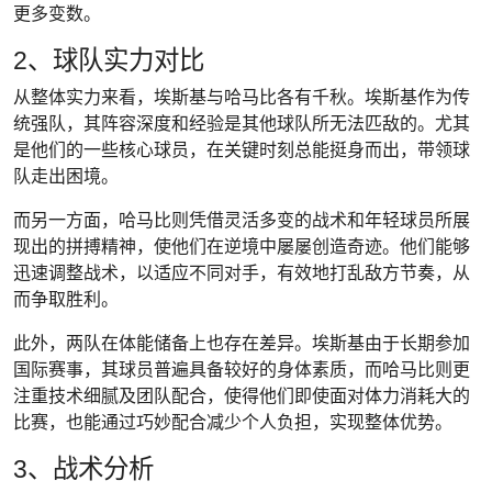
更多变数。
2、球队实力对比
从整体实力来看，埃斯基与哈马比各有千秋。埃斯基作为传
统强队，其阵容深度和经验是其他球队所无法匹敌的。尤其
是他们的一些核心球员，在关键时刻总能挺身而出，带领球
队走出困境。
而另一方面，哈马比则凭借灵活多变的战术和年轻球员所展
现出的拼搏精神，使他们在逆境中屡屡创造奇迹。他们能够
迅速调整战术，以适应不同对手，有效地打乱敌方节奏，从
而争取胜利。
此外，两队在体能储备上也存在差异。埃斯基由于长期参加
国际赛事，其球员普遍具备较好的身体素质，而哈马比则更
注重技术细腻及团队配合，使得他们即使面对体力消耗大的
比赛，也能通过巧妙配合减少个人负担，实现整体优势。
3、战术分析