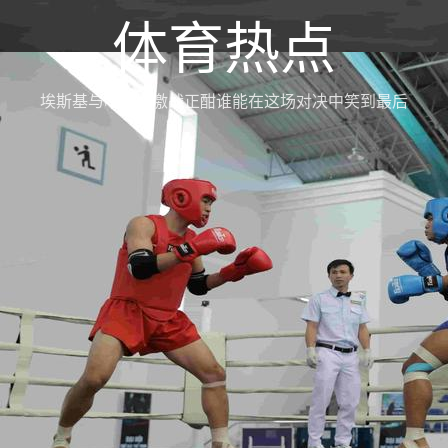
体育热点
埃斯基与哈马比激战正酣谁能在这场对决中笑到最后