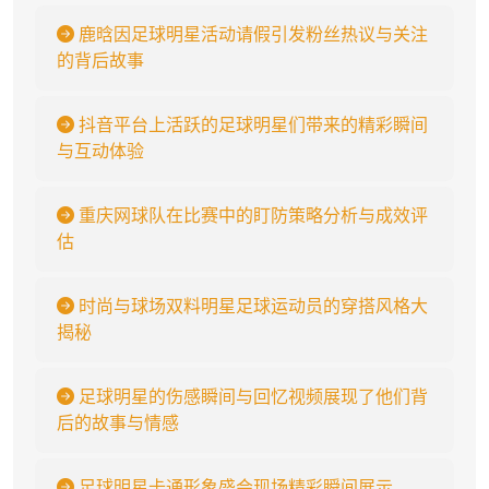
鹿晗因足球明星活动请假引发粉丝热议与关注
的背后故事
抖音平台上活跃的足球明星们带来的精彩瞬间
与互动体验
重庆网球队在比赛中的盯防策略分析与成效评
估
时尚与球场双料明星足球运动员的穿搭风格大
揭秘
足球明星的伤感瞬间与回忆视频展现了他们背
后的故事与情感
足球明星卡通形象盛会现场精彩瞬间展示