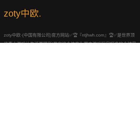
zoty中欧
.
zoty中欧·(中国有限公司)官方网站✅🏆『ntjhwh.com』🏆✅是世界顶
级真人游戏让生活更精彩!星空综合体育为国内游戏玩家打造的全球最
顶级乐趣游戏APP,提供下载、入口、首页、平台、登陆、官网、二十
四小时专属客服在线服务!全球最安全,最信誉,最公平的平台运营商!
社交平台
导航
发现zoty中欧
体育热点