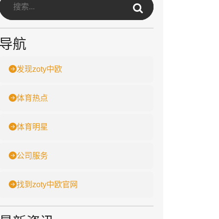
导航
发现zoty中欧
体育热点
体育明星
公司服务
找到zoty中欧官网