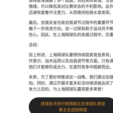
情绪管理涵盖了多个层面，包括焦虑管理、注
情绪，可以降低其对比赛状态的不利影响。此
迅速恢复集中注意力，从而维持较高水准发挥
最后，自我反省也是自我调节过程中的重要环
确下一步改进方向。这一过程有助于运动员不
信心。因此，在上海网球队的发展过程中，应
总结：
综上所述，上海网球队要想持续提高竞技表现
作意识、战术运用以及自我调节等方面。只有
他们才能够形成合力，在激烈竞争中脱颖而出
未来，为了更好地推进这一战略，我们建议加
知。同时，通过开展丰富多彩活动增进彼此间
争力之目的，为上海网球队赢得更多荣誉！
排球技术排行榜揭晓北京排球队荣获
第五名成就辉煌