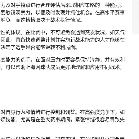
实力及对手特点进行合理评估后采取相应策略的一种能力。
需要敏锐洞察力，以便及时发现并抓住机会。在高水平赛事
定胜负，而这恰恰取决于战术执行情况。
活性的体现。在比赛中，不可避免会遇到突发状况，如天气
。因此，具备快速调整计划并实施新战术能力的人才能够在
常决定了选手是否能够逆转不利局面。
应变能力的选手，在面对压力时更容易保持冷静，并有效利
练，可以帮助上海网球队成员更好地理解和应用不同战术，
，对自身行为和情绪进行控制和调整。在高强度竞争下，如
一项技能。尤其是在重大赛事期间，紧张情绪很容易导致失