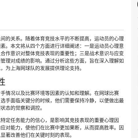
之间的关系。随着体育竞技水平的不断提高，运动员的心理
因素。本文将从四个方面进行详细阐述：一是运动员心理意
队合作意识对整体竞技表现的重要性；三是战术意识与应变
绪管理对成绩的影响。通过分析这些方面，旨在深入理解如
现，为上海网球队的发展提供理论支持。
性
对手情况以及比赛环境等因素的认知和理解。在网球比赛
当选手面临关键分的时候，他们需要保持冷静，以便做出最
理状态的觉察和调控。
成特定任务能力的信心，是影响其竞技表现的重要心理因
的应对能力，使他们在比赛中更加果断，从而提高胜率。因
以显著改善他们在关键时刻的表现。