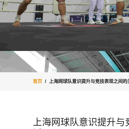
首页
上海网球队意识提升与竞技表现之间的
上海网球队意识提升与