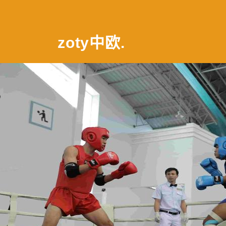
zoty中欧
.