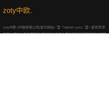
zoty中欧
.
zoty中欧·(中国有限公司)官方网站✅🏆『ntjhwh.com』🏆✅是世界顶
级真人游戏让生活更精彩!星空综合体育为国内游戏玩家打造的全球最
顶级乐趣游戏APP,提供下载、入口、首页、平台、登陆、官网、二十
四小时专属客服在线服务!全球最安全,最信誉,最公平的平台运营商!
社交平台
导航
发现zoty中欧
体育热点